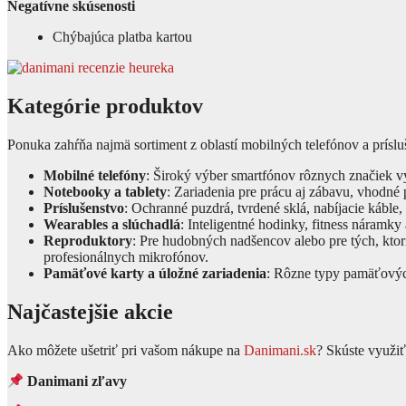
Negatívne skúsenosti
Chýbajúca platba kartou
Kategórie produktov
Ponuka zahŕňa najmä sortiment z oblastí mobilných telefónov a prísluš
Mobilné telefóny
: Široký výber smartfónov rôznych značiek 
Notebooky a tablety
: Zariadenia pre prácu aj zábavu, vhodné
Príslušenstvo
: Ochranné puzdrá, tvrdené sklá, nabíjacie káble
Wearables a slúchadlá
: Inteligentné hodinky, fitness náramk
Reproduktory
: Pre hudobných nadšencov alebo pre tých, ktorí
profesionálnych mikrofónov.
Pamäťové karty a úložné zariadenia
: Rôzne typy pamäťových 
Najčastejšie akcie
Ako môžete ušetriť pri vašom nákupe na
Danimani.sk
? Skúste využiť 
Danimani zľavy