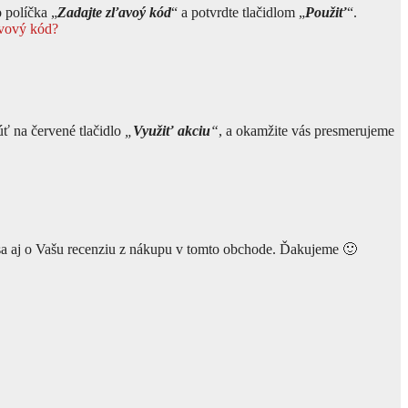
 políčka „
Zadajte zľavoý kód
“ a potvrdte tlačidlom „
Použiť
“.
avový kód?
ť na červené tlačidlo
„
Využiť akciu
“
, a okamžite vás presmerujeme
sa aj o Vašu recenziu z nákupu v tomto obchode. Ďakujeme 🙂