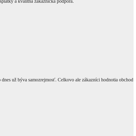
splátky a kvalitná zákaznícka podpora.
 čo dnes už býva samozrejmosť. Celkovo ale zákazníci hodnotia obchod