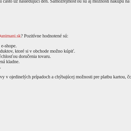
cii často už nasledujúci deň. Samozrejmosťou sú aj možnosti nákupu na 
animani.sk
? Pozitívne hodnotené sú:
 e-shope.
oduktov, ktoré si v obchode možno kúpiť.
ýchlosťou doručenia tovaru.
ená kladne.
.
avy v ojedinelých prípadoch a chýbajúcej možnosti pre platbu kartou,