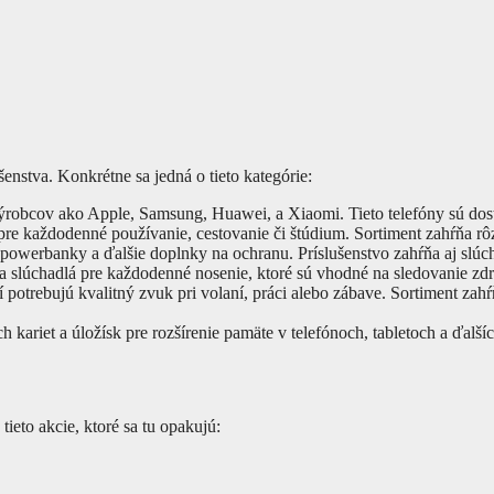
enstva. Konkrétne sa jedná o tieto kategórie:
výrobcov ako Apple, Samsung, Huawei, a Xiaomi. Tieto telefóny sú do
 pre každodenné používanie, cestovanie či štúdium. Sortiment zahŕňa rô
, powerbanky a ďalšie doplnky na ochranu. Príslušenstvo zahŕňa aj slúch
y a slúchadlá pre každodenné nosenie, ktoré sú vhodné na sledovanie zd
 potrebujú kvalitný zvuk pri volaní, práci alebo zábave. Sortiment zah
kariet a úložísk pre rozšírenie pamäte v telefónoch, tabletoch a ďalšíc
tieto akcie, ktoré sa tu opakujú: