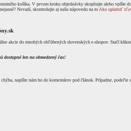
amotného košíka. V prvom kroku objednávky skopírujte alebo vpíšte do
o nejasné? Nevadí, skontrolujte aj našu nápovedu na to
Ako uplatniť zľ
óny.sk
álne akcie do mnohých obľúbených slovenských e-shopov. Stačí kliknú
 sú dostupné len na obmedzený čas!
 chýba, napíšte nám ho do komentárov pod článok. Prípadne, podeľte 