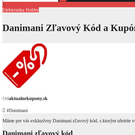
Elektronika
Hobby
Danimani Zľavový Kód a Kupón
Od
aktualnekupony.sk
#Danimani
Máme pre vás exkluzívny Danimani zľavový kód, s ktorým ušetrite via
Danimani zľavový kód