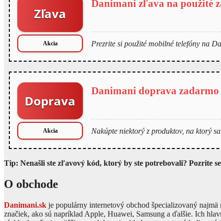
Danimani zľava na použité z
Zľava
Prezrite si použité mobilné telefóny na Da
Akcia
Danimani doprava zadarmo
Doprava
Nakúpte niektorý z produktov, na ktorý s
Akcia
Tip: Nenašli ste zľavový kód, ktorý by ste potrebovali? Pozrite 
O obchode
Danimani.sk
je populárny internetový obchod špecializovaný najmä 
značiek, ako sú napríklad Apple, Huawei, Samsung a ďalšie. Ich hlav