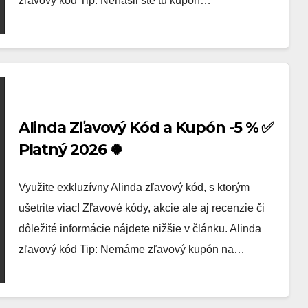
zľavový kód Tip: Nenašli ste tu kupón…
Alinda Zľavový Kód a Kupón -5 % ✅
Platný 2026 🍀
Využite exkluzívny Alinda zľavový kód, s ktorým
ušetrite viac! Zľavové kódy, akcie ale aj recenzie či
dôležité informácie nájdete nižšie v článku. Alinda
zľavový kód Tip: Nemáme zľavový kupón na…