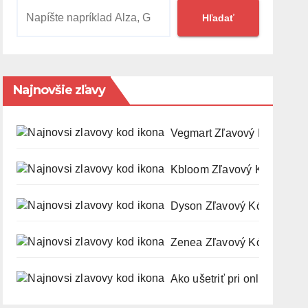
Hľadať
Najnovšie zľavy
Vegmart Zľavový Kód a Kup
Kbloom Zľavový Kód a Kup
Dyson Zľavový Kód a Kupó
Zenea Zľavový Kód a Kupó
Ako ušetriť pri online nákupo