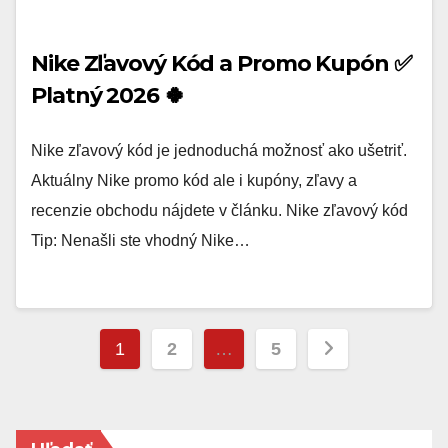
Nike Zľavový Kód a Promo Kupón ✅
Platný 2026 🍀
Nike zľavový kód je jednoduchá možnosť ako ušetriť.
Aktuálny Nike promo kód ale i kupóny, zľavy a
recenzie obchodu nájdete v článku. Nike zľavový kód
Tip: Nenašli ste vhodný Nike…
Stránkovanie
1
2
…
5
príspevkov