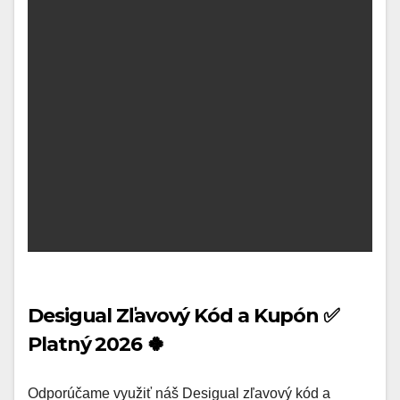
Desigual Zľavový Kód a Kupón ✅
Platný 2026 🍀
Odporúčame využiť náš Desigual zľavový kód a