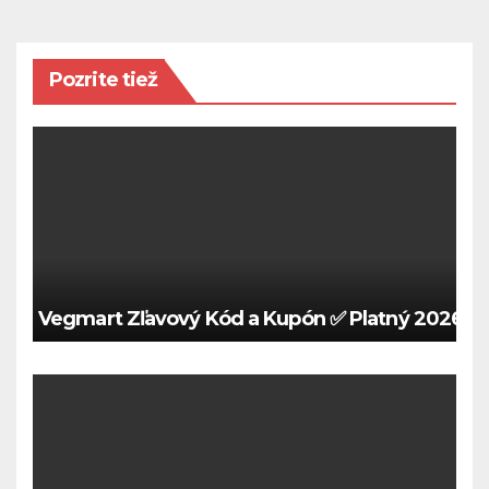
Pozrite tiež
Vegmart Zľavový Kód a Kupón ✅ Platný 2026 🍀