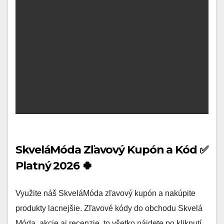
SkveláMóda Zľavový Kupón a Kód ✅
Platný 2026 🍀
Využite náš SkveláMóda zľavový kupón a nakúpite
produkty lacnejšie. Zľavové kódy do obchodu Skvelá
Móda, akcie aj recenzie, to všetko nájdete po kliknutí.