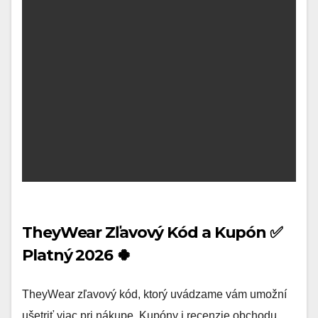
TheyWear Zľavový Kód a Kupón ✅
Platný 2026 🍀
TheyWear zľavový kód, ktorý uvádzame vám umožní
ušetriť viac pri nákupe. Kupóny i recenzie obchodu