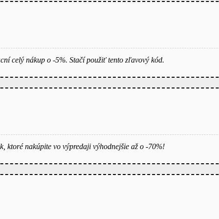
cní celý nákup o -5%. Stačí použiť tento zľavový kód.
k, ktoré nakúpite vo výpredaji výhodnejšie až o -70%!