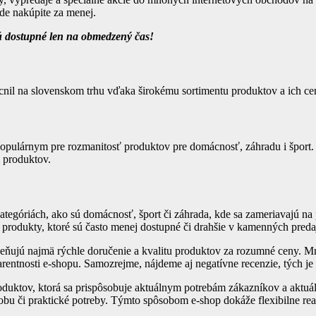
e nakúpite za menej.
 sú dostupné len na obmedzený čas!
ácnil na slovenskom trhu vďaka širokému sortimentu produktov a ich ce
l populárnym pre rozmanitosť produktov pre domácnosť, záhradu i šport.
 produktov.
tegóriách, ako sú domácnosť, šport či záhrada, kde sa zameriavajú na 
e produkty, ktoré sú často menej dostupné či drahšie v kamenných preda
oceňujú najmä rýchle doručenie a kvalitu produktov za rozumné ceny. 
parentnosti e-shopu. Samozrejme, nájdeme aj negatívne recenzie, tých je
uktov, ktorá sa prispôsobuje aktuálnym potrebám zákazníkov a aktuálne
obu či praktické potreby. Týmto spôsobom e-shop dokáže flexibilne re