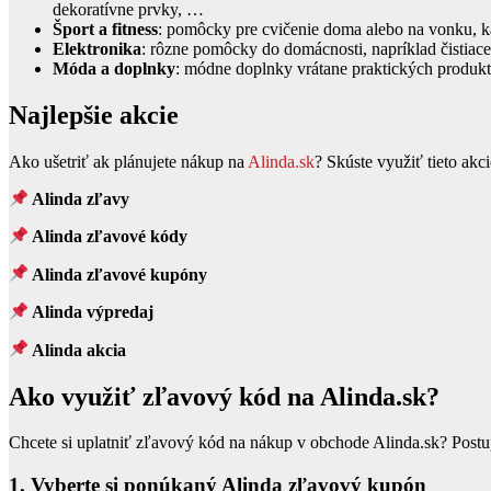
dekoratívne prvky, …
Šport a fitness
: pomôcky pre cvičenie doma alebo na vonku, ka
Elektronika
: rôzne pomôcky do domácnosti, napríklad čistiace
Móda a doplnky
: módne doplnky vrátane praktických produkt
Najlepšie akcie
Ako ušetriť ak plánujete nákup na
Alinda.sk
? Skúste využiť tieto akci
Alinda zľavy
Alinda zľavové kódy
Alinda zľavové kupóny
Alinda výpredaj
Alinda akcia
Ako využiť zľavový kód na Alinda.sk?
Chcete si uplatniť zľavový kód na nákup v obchode Alinda.sk? Postup 
1. Vyberte si ponúkaný Alinda zľavový kupón