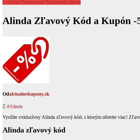
Cvičenie
Domácnosť
Elektronika
Šport
Alinda Zľavový Kód a Kupón -
Od
aktualnekupony.sk
#Alinda
Využite exkluzívny Alinda zľavový kód, s ktorým ušetrite viac! Zľavov
Alinda zľavový kód