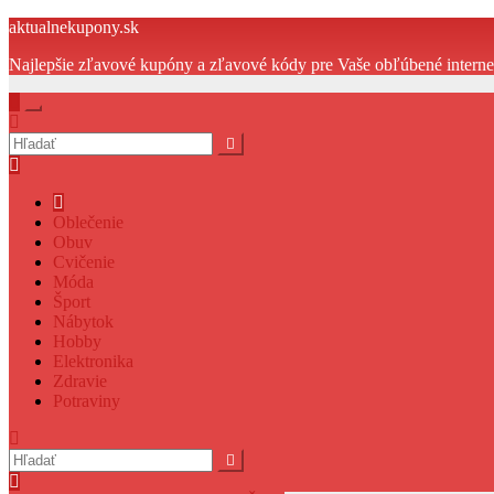
Prejsť
aktualnekupony.sk
na
Najlepšie zľavové kupóny a zľavové kódy pre Vaše obľúbené intern
obsah
Oblečenie
Obuv
Cvičenie
Móda
Šport
Nábytok
Hobby
Elektronika
Zdravie
Potraviny