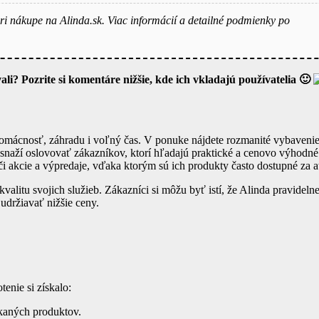
 nákupe na Alinda.sk. Viac informácií a detailné podmienky po
i? Pozrite si komentáre nižšie, kde ich vkladajú používatelia 🙂
 domácnosť, záhradu i voľný čas. V ponuke nájdete rozmanité vybavenie
 snaží oslovovať zákazníkov, ktorí hľadajú praktické a cenovo výhodné 
akcie a výpredaje, vďaka ktorým sú ich produkty často dostupné za at
alitu svojich služieb. Zákazníci si môžu byť istí, že Alinda pravidelne
držiavať nižšie ceny.
enie si získalo:
kaných produktov.