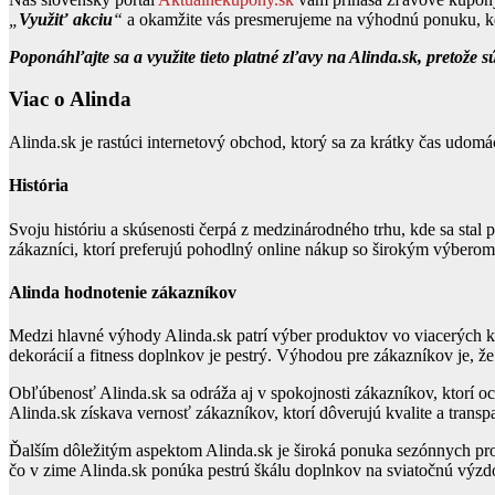
„
Využiť akciu
“
a okamžite vás presmerujeme na výhodnú ponuku, kd
Poponáhľajte sa a využite tieto platné zľavy na Alinda.sk, pretože
Viac o Alinda
Alinda.sk je rastúci internetový obchod, ktorý sa za krátky čas udom
História
Svoju históriu a skúsenosti čerpá z medzinárodného trhu, kde sa sta
zákazníci, ktorí preferujú pohodlný online nákup so širokým výberom
Alinda hodnotenie zákazníkov
Medzi hlavné výhody Alinda.sk patrí výber produktov vo viacerých ka
dekorácií a fitness doplnkov je pestrý. Výhodou pre zákazníkov je, ž
Obľúbenosť Alinda.sk sa odráža aj v spokojnosti zákazníkov, ktorí 
Alinda.sk získava vernosť zákazníkov, ktorí dôverujú kvalite a trans
Ďalším dôležitým aspektom Alinda.sk je široká ponuka sezónnych prod
čo v zime Alinda.sk ponúka pestrú škálu doplnkov na sviatočnú výzd