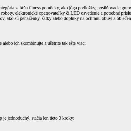
tegória zahŕňa fitness pomôcky, ako jóga podložky, posilňovacie gumy,
 roboty, elektronické opatrovateľky či LED osvetlenie a potrebné prísl
ov, ako sú peňaženky, šatky alebo doplnky na ochranu obuvi a oblečen
e alebo ich skombinujte a ušetrite tak ešte viac:
je jednoduchý, stačia len tieto 3 kroky: