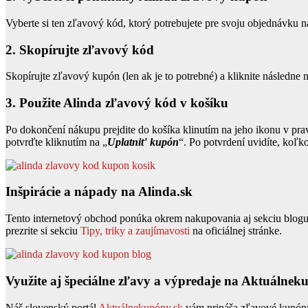
Vyberte si ten zľavový kód, ktorý potrebujete pre svoju objednávku n
2. Skopírujte zľavový kód
Skopírujte zľavový kupón (len ak je to potrebné) a kliknite následne 
3. Použite Alinda zľavový kód v košíku
Po dokončení nákupu prejdite do košíka klinutím na jeho ikonu v pr
potvrďte kliknutím na „
Uplatniť kupón
“. Po potvrdení uvidíte, koľk
Inšpirácie a nápady na Alinda.sk
Tento internetový obchod ponúka okrem nakupovania aj sekciu blogu, 
prezrite si sekciu
Tipy, triky a zaujímavosti
na oficiálnej stránke.
Využite aj špeciálne zľavy a výpredaje na Aktuálnek
Náš slovenský portál
Aktuálnekupóny.sk
vám prináša zľavové kupóny,