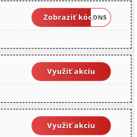
Zobraziť kód.
ALDN5
Využiť akciu
Využiť akciu