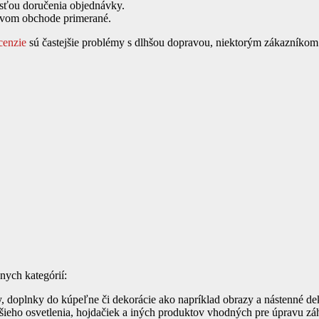
osťou doručenia objednávky.
tovom obchode primerané.
cenzie
sú častejšie problémy s dlhšou dopravou, niektorým zákazníkom
nych kategórií:
 doplnky do kúpeľne či dekorácie ako napríklad obrazy a nástenné de
eho osvetlenia, hojdačiek a iných produktov vhodných pre úpravu záhra