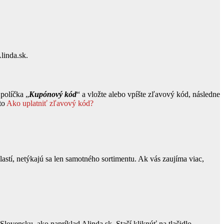
linda.sk.
políčka „
Kupónový kód
“ a vložte alebo vpíšte zľavový kód, následne
 to
Ako uplatniť zľavový kód?
stí, netýkajú sa len samotného sortimentu. Ak vás zaujíma viac,
ovensku, ako napríklad Alinda.sk. Stačí kliknúť na tlačidlo