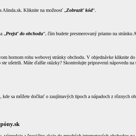
a Alinda.sk. Kliknite na možnosť „
Zobraziť kód
“.
na „
Prejsť do obchodu
“, čím budete presmerovaný priamo na stránku A
avom hornom rohu webovej stránky obchodu. V objednávke kliknite do 
o ste ušetrili. Máte ďalšie otázky? Skontrolujte pripravenú nápovedu na
kde sa môžete dočítať o zaujímavých tipoch a nápadoch z rôznych obla
upóny.sk
 výpredaje a špeciálne akcie do mnohých internetových obchodov na Sl