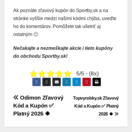
Ak poznáte zľavový kupón do Sportby.sk a na
stránke vyššie medzi našimi kódmi chýba, uveďte
ho do komentárov. Pomôžete tak ušetriť aj
ostatným 🙂
Nečakajte a nezmeškajte akcie i tieto kupóny
do obchodu Sportby.sk!
5/5 - (8x)
Navigácia
Odimon Zľavový
Topvyrobky.sk Zľavový
v
Kód a Kupón ✅
Kód a Kupón ✅ Platný
Platný 2026 🍀
článku
2026 🍀