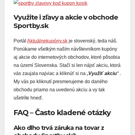
Využite i zľavy a akcie v obchode
Sportby.sk
Portál
Aktuálnekupóny.sk
je slovenský, teda náš.
Ponúkame všetkým naším návštevníkom kupóny
aj akcie do internetových obchodov, ktoré pôsobia
na území Slovenska. Stačí si len nájsť akciu, ktorá
vás zaujala najviac a kliknúť si na
„
Využiť akciu
“
.
My vás po kliknutí presmerujeme do daného
obchodu priamo na uvedenú akciu a vy tak
ušetríte hneď.
FAQ – Často kladené otázky
Ako dlho trvá záruka na tovar z