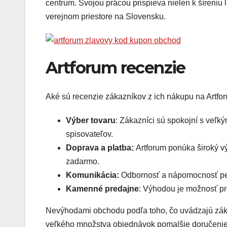
centrum. Svojou prácou prispieva nielen k šíreniu l
verejnom priestore na Slovensku.​
Artforum recenzie
Aké sú recenzie zákazníkov z ich nákupu na Artforu
Výber tovaru
: Zákazníci sú spokojní s veľk
spisovateľov.
Doprava a platba:
Artforum ponúka široký v
zadarmo.
Komunikácia:
Odbornosť a nápomocnosť pe
Kamenné predajne
: Výhodou je možnosť pre
Nevýhodami obchodu podľa toho, čo uvádzajú zákaz
veľkého množstva objednávok pomalšie doručenie