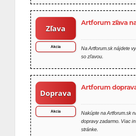
Artforum zľava na
Zľava
Akcia
Na Artforum.sk nájdete vy
so zľavou.
Artforum doprav
Doprava
Akcia
Nakúpte na Artforum.sk n
dopravy zadarmo. Viac info
stránke.