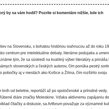
ý by sa vám hodil? Pozrite si komentáre nižšie, kde ich
iev na Slovensku, s bohatou históriou siahnucou až do roku 19
ako centrum pre intelektuálne debaty, literárne podujatia a umen
náme tým, že sa sústredí na kvalitný výber literatúry a prináša
námych slovenských a českých autorov, čím ponúka pestrý sort
lo pobočky aj v mestách ako Košice a Žilina, čím rozšírilo svoju
 kníh od beletrie, reportáží až po spoločenské a prírodné vedy.
 obľúbené diáre značky Moleskine. Vďaka aktívnemu zapájaniu d
napíklad čítačky a diskusie, sa Artforum považuje za významné ku