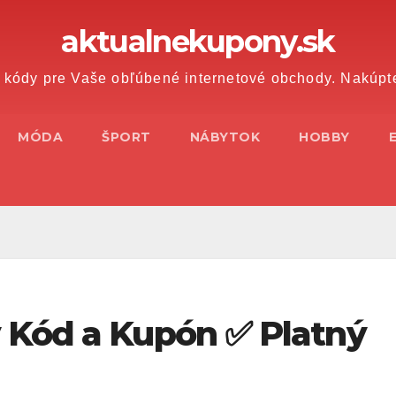
aktualnekupony.sk
 kódy pre Vaše obľúbené internetové obchody. Nakúpt
MÓDA
ŠPORT
NÁBYTOK
HOBBY
 Kód a Kupón ✅ Platný