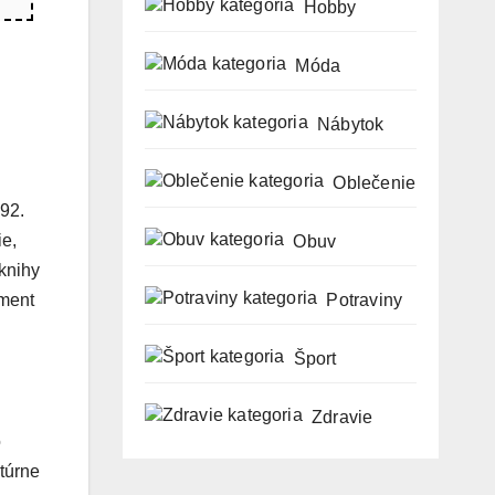
Hobby
Móda
Nábytok
Oblečenie
92.
ie,
Obuv
 knihy
Potraviny
iment
Šport
Zdravie
o
ltúrne