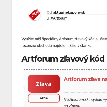
Od
aktualnekupony.sk
#Artforum
Využite náš špeciálny Artforum zľavový kód a ušetr
recenzie obchodu nájdete nižšie v článku.
Artforum zľavový kód
Artforum zľava na
Zľava
Akcia
Na Artforum.sk nájdete vy
so zľavou.