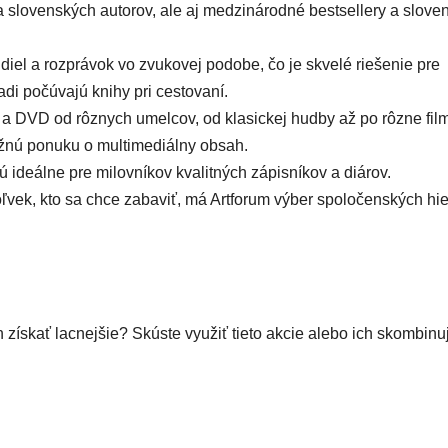
la slovenských autorov, ale aj medzinárodné bestsellery a slove
diel a rozprávok vo zvukovej podobe, čo je skvelé riešenie pre
adi počúvajú knihy pri cestovaní.
D a DVD od rôznych umelcov, od klasickej hudby až po rôzne fil
ižnú ponuku o multimediálny obsah.
ideálne pre milovníkov kvalitných zápisníkov a diárov.
oľvek, kto sa chce zabaviť, má Artforum výber spoločenských hie
 získať lacnejšie? Skúste využiť tieto akcie alebo ich skombinuj