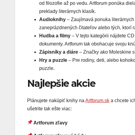
od filozofie až po vedu. Artforum ponúka die
preklady literárnych klasík.
Audioknihy
– Zaujímavá ponuka literárnych 
zaneprázdnených čitateľov alebo tých, ktorí r
Hudba a filmy
– V tejto kategórii nájdete C
dokumenty. Artforum tak obohacuje svoju kn
Zápisníky a diáre
– Značky ako Moleskine sú 
Hry a puzzle
– Pre rodiny, deti, alebo kohok
puzzle.
Najlepšie akcie
Plánujete nakúpiť knihy na
Artforum.sk
a chcete ich
ušetrite tak ešte viac:
Artforum zľavy