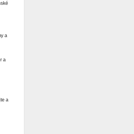
nské
my a
r a
te a