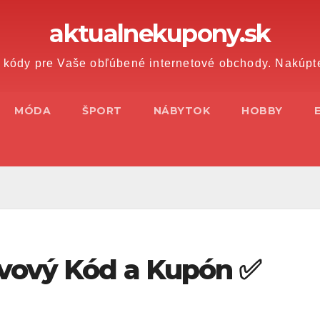
aktualnekupony.sk
 kódy pre Vaše obľúbené internetové obchody. Nakúpt
MÓDA
ŠPORT
NÁBYTOK
HOBBY
vový Kód a Kupón ✅