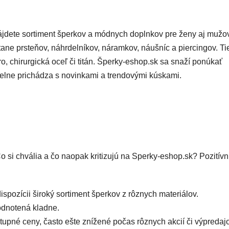
nájdete sortiment šperkov a módnych doplnkov pre ženy aj mužo
ane prsteňov, náhrdelníkov, náramkov, náušníc a piercingov. Ti
ro, chirurgická oceľ či titán. Šperky-eshop.sk sa snaží ponúkať
delne prichádza s novinkami a trendovými kúskami.
o si chvália a čo naopak kritizujú na Sperky-eshop.sk? Pozitív
ispozícii široký sortiment šperkov z rôznych materiálov.
odnotená kladne.
upné ceny, často ešte znížené počas rôznych akcií či výpredajo