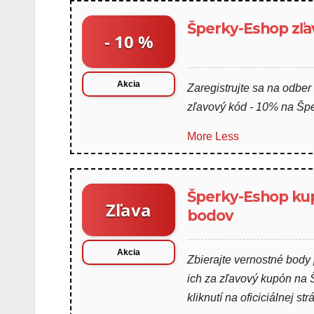
Šperky-Eshop zľa
- 10 %
Akcia
Zaregistrujte sa na odber
zľavový kód - 10% na Šp
More
Less
Šperky-Eshop ku
Zľava
bodov
Akcia
Zbierajte vernostné body
ich za zľavový kupón na 
kliknutí na oficiciálnej str