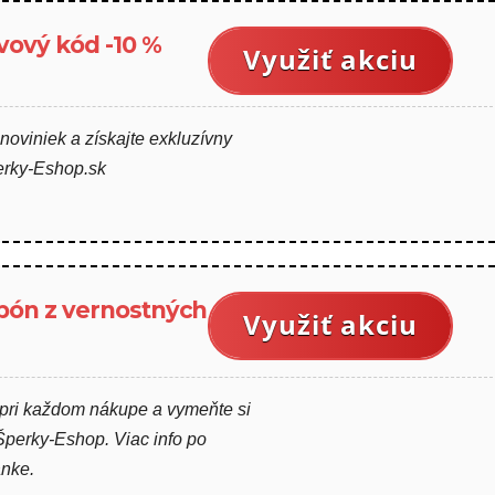
vový kód -10 %
Využiť akciu
 noviniek a získajte exkluzívny
erky-Eshop.sk
pón z vernostných
Využiť akciu
 pri každom nákupe a vymeňte si
Šperky-Eshop. Viac info po
ánke.