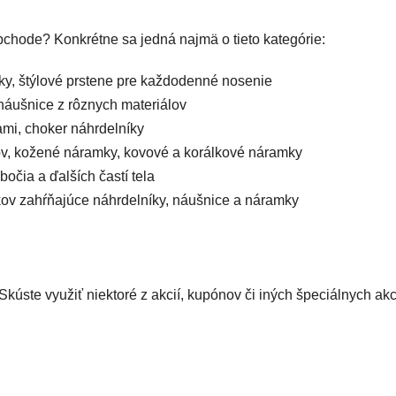
chode? Konkrétne sa jedná najmä o tieto kategórie:
ky, štýlové prstene pre každodenné nosenie
 náušnice z rôznych materiálov
kami, choker náhrdelníky
ov, kožené náramky, kovové a korálkové náramky
bočia a ďalších častí tela
kov zahŕňajúce náhrdelníky, náušnice a náramky
Skúste využiť niektoré z akcií, kupónov či iných špeciálnych akci