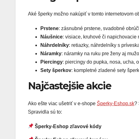
Aké šperky možno nakúpiť v tomto internetovom ob
Prstene
: zásnubné prstene, svadobné obrúč
Náušnice
: visiace, kruhové či napichovacie
Náhrdelníky
: retiazky, náhrdelníky s príves
Náramky
: náramky na ruku pre ženy aj muž
Piercingy
: piercingy do pupka, nosa, ucha, o
Sety šperkov
: kompletné zladené sety šper
Najčastejšie akcie
Ako ešte viac ušetriť v e-shope
Šperky-Eshop.sk
? 
Spravidla sú to:
Šperky-Eshop zľavové kódy