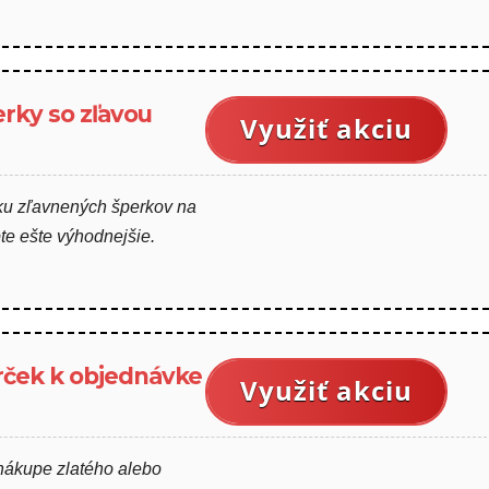
rky so zľavou
Využiť akciu
uku zľavnených šperkov na
e ešte výhodnejšie.
rček k objednávke
Využiť akciu
nákupe zlatého alebo