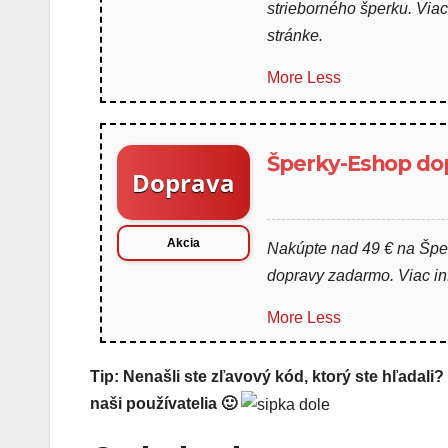
strieborného šperku. Viac 
stránke.
More
Less
Šperky-Eshop do
Doprava
Akcia
Nakúpte nad 49 € na Špe
dopravy zadarmo. Viac inf
More
Less
Tip: Nenašli ste zľavový kód, ktorý ste hľadali
naši používatelia 🙂