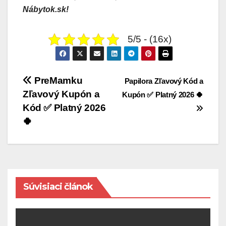
Nábytok.sk!
5/5 - (16x)
Navigácia
PreMamku
Papilora Zľavový Kód a
v
Zľavový Kupón a
Kupón ✅ Platný 2026 🍀
Kód ✅ Platný 2026
článku
🍀
Súvisiaci článok