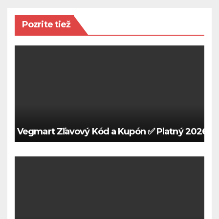
Pozrite tiež
Vegmart Zľavový Kód a Kupón ✅ Platný 2026 🍀