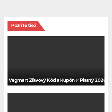
Pozrite tiež
Vegmart Zľavový Kód a Kupón ✅ Platný 2026 🍀