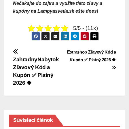
Nečakajte do zajtra a využite tieto zľavy a
kupóny na Lampyasvetla.sk ešte dnes!
5/5 - (11x)
Navigácia
Extrashop Zľavový Kód a
v
ZahradnyNabytok
Kupón ✅ Platný 2026 🍀
Zľavový Kód a
článku
Kupón ✅ Platný
2026 🍀
Súvisiaci článok