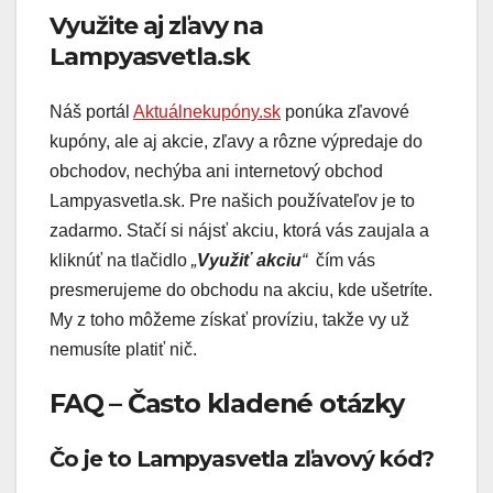
Využite aj zľavy na
Lampyasvetla.sk
Náš portál
Aktuálnekupóny.sk
ponúka zľavové
kupóny, ale aj akcie, zľavy a rôzne výpredaje do
obchodov, nechýba ani internetový obchod
Lampyasvetla.sk. Pre našich používateľov je to
zadarmo. Stačí si nájsť akciu, ktorá vás zaujala a
kliknúť na tlačidlo
„
Využiť akciu
“
čím vás
presmerujeme do obchodu na akciu, kde ušetríte.
My z toho môžeme získať províziu, takže vy už
nemusíte platiť nič.
FAQ – Často kladené otázky
Čo je to Lampyasvetla zľavový kód?