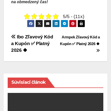
na obmedzený čas!
5/5 - (11x)
Navigácia
Ibo Zľavový Kód
Armpek Zľavový Kód a
v
a Kupón ✅ Platný
Kupón ✅ Platný 2026 🍀
2026 🍀
článku
Súvisiaci článok