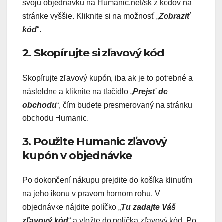
svoju objednávku na Humanic.net/sk z kódov na
stránke vyššie. Kliknite si na možnosť „
Zobraziť
kód
“.
2. Skopírujte si zľavový kód
Skopírujte zľavový kupón, iba ak je to potrebné a
násleldne a kliknite na tlačidlo „
Prejsť do
obchodu
“, čím budete presmerovaný na stránku
obchodu Humanic.
3. Použite Humanic zľavový
kupón v objednávke
Po dokončení nákupu prejdite do košíka klinutím
na jeho ikonu v pravom hornom rohu. V
objednávke nájdite políčko „
Tu zadajte Váš
zľavový kód
“ a vložte do políčka zľavový kód. Po