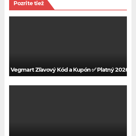
Pozrite tiež
Vegmart Zľavový Kód a Kupón ✅ Platný 2026 🍀