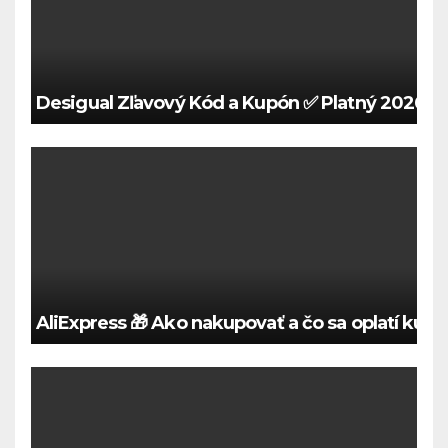
Desigual Zľavový Kód a Kupón ✅ Platný 2026 🍀
AliExpress 🎁 Ako nakupovať a čo sa oplatí kúpi