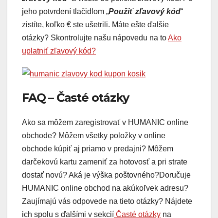
jeho potvrdení tlačidlom „
Použiť zľavový kód
“
zistíte, koľko € ste ušetrili. Máte ešte ďalšie
otázky? Skontrolujte našu nápovedu na to
Ako
uplatniť zľavový kód?
FAQ – Časté otázky
Ako sa môžem zaregistrovať v HUMANIC online
obchode? Môžem všetky položky v online
obchode kúpiť aj priamo v predajni? Môžem
darčekovú kartu zameniť za hotovosť a pri strate
dostať novú? Aká je výška poštovného?Doručuje
HUMANIC online obchod na akúkoľvek adresu?
Zaujímajú vás odpovede na tieto otázky? Nájdete
ich spolu s ďalšími v sekcií
Časté otázky
na