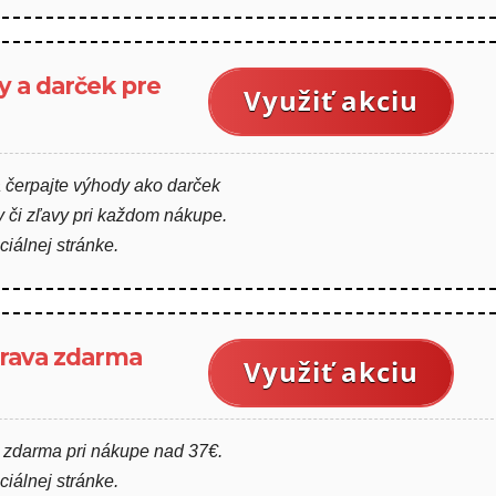
y a darček pre
Využiť akciu
a čerpajte výhody ako darček
 či zľavy pri každom nákupe.
iciálnej stránke.
rava zdarma
Využiť akciu
 zdarma pri nákupe nad 37€.
iciálnej stránke.