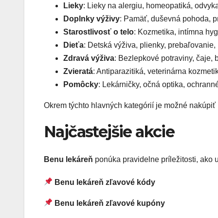
Lieky
: Lieky na alergiu, homeopatiká, odvykan
Doplnky výživy
: Pamäť, duševná pohoda, pro
Starostlivosť o telo
: Kozmetika, intímna hy
Dieťa
: Detská výživa, plienky, prebaľovanie
Zdravá výživa
: Bezlepkové potraviny, čaje, 
Zvieratá
: Antiparazitiká, veterinárna kozmeti
Pomôcky
: Lekárničky, očná optika, ochrann
Okrem týchto hlavných kategórií je možné nakúpiť i
Najčastejšie akcie
Benu lekáreň
ponúka pravidelne príležitosti, ako u
Benu lekáreň zľavové kódy
Benu lekáreň zľavové kupóny