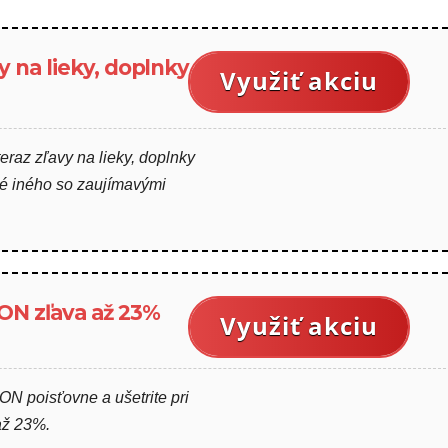
 na lieky, doplnky a
Využiť akciu
raz zľavy na lieky, doplnky
hé iného so zaujímavými
ON zľava až 23%
Využiť akciu
ON poisťovne a ušetrite pri
až 23%.