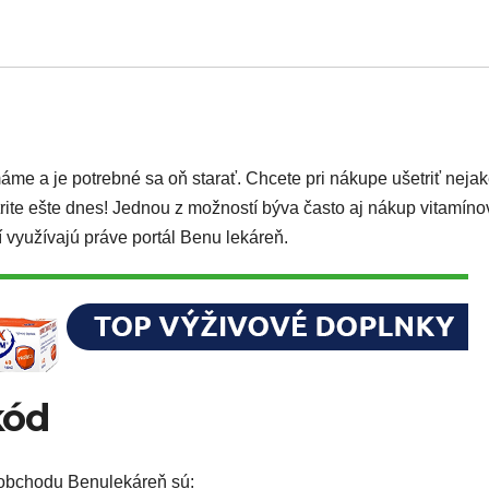
áme a je potrebné sa oň starať. Chcete pri nákupe ušetriť nejak
ite ešte dnes! Jednou z možností býva často aj nákup vitamíno
í využívajú práve portál Benu lekáreň.
kód
 obchodu Benulekáreň sú: