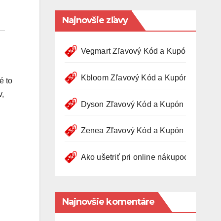
Najnovšie zľavy
Vegmart Zľavový Kód a Kupón ✅ Platn
Kbloom Zľavový Kód a Kupón ✅ Platný
é to
v,
Dyson Zľavový Kód a Kupón ✅ Platný 
Zenea Zľavový Kód a Kupón ✅ Platný 
Ako ušetriť pri online nákupoch? Využite 
Najnovšie komentáre