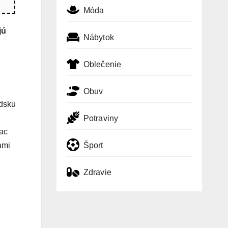
Móda
jú
Nábytok
Oblečenie
Obuv
ndsku
Potraviny
iac
ami
Šport
Zdravie