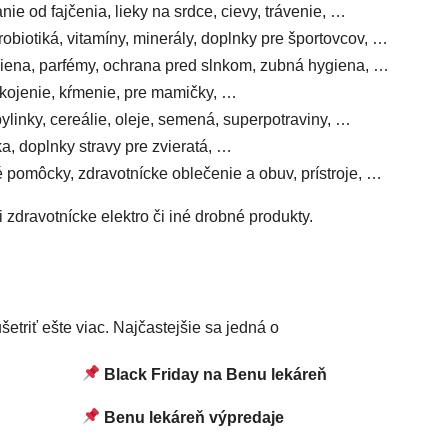
ie od fajčenia, lieky na srdce, cievy, trávenie, …
biotiká, vitamíny, minerály, doplnky pre športovcov, …
giena, parfémy, ochrana pred slnkom, zubná hygiena, …
, kojenie, kŕmenie, pre mamičky, …
bylinky, cereálie, oleje, semená, superpotraviny, …
ka, doplnky stravy pre zvieratá, …
é pomôcky, zdravotnícke oblečenie a obuv, prístroje, …
 zdravotnícke elektro či iné drobné produkty.
šetriť ešte viac. Najčastejšie sa jedná o
Black Friday na Benu lekáreň
Benu lekáreň výpredaje