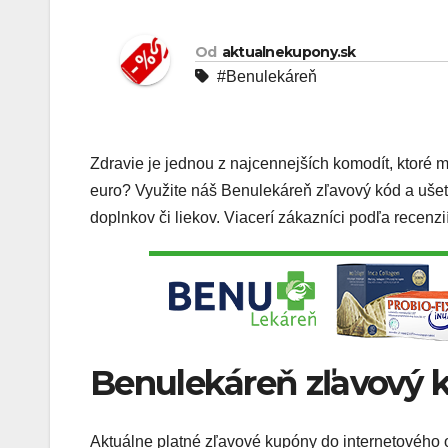
Od
aktualnekupony.sk
#Benulekáreň
Zdravie je jednou z najcennejších komodít, ktoré m
euro? Využite náš Benulekáreň zľavový kód a ušetr
doplnkov či liekov. Viacerí zákazníci podľa recenzi
Benulekáreň zľavový 
Aktuálne platné zľavové kupóny do internetového