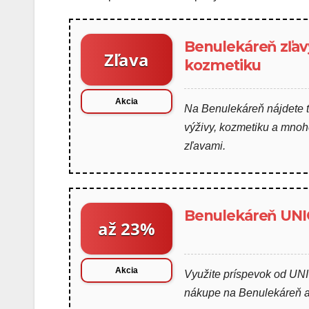
Benulekáreň zľavy
Zľava
kozmetiku
Akcia
Na Benulekáreň nájdete te
výživy, kozmetiku a mno
zľavami.
Benulekáreň UNI
až 23%
Akcia
Využite príspevok od UNI
nákupe na Benulekáreň 