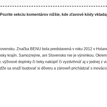
? Pozrite sekciu komentárov nižšie, kde zľavové kódy vklada
Slovensku. Značka BENU bola predstavená v roku 2012 v Hola
sky krajín. Samozrejme, ani Slovensko nie je výnimkou. Okrem
ýživové doplnky či lieky nakúpiť či vyzdvihnúť aj v jednej z v
keďže sa snaží budovať si dôveru a zároveň prichádzať s inováci