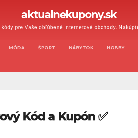
aktualnekupony.sk
 kódy pre Vaše obľúbené internetové obchody. Nakúpt
MÓDA
ŠPORT
NÁBYTOK
HOBBY
ový Kód a Kupón ✅