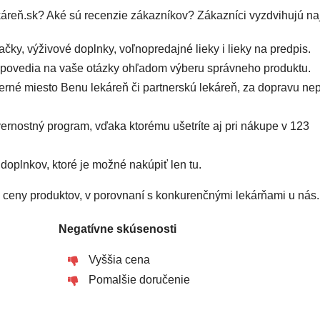
reň.sk? Aké sú recenzie zákazníkov? Zákazníci vyzdvihujú na
ky, výživové doplnky, voľnopredajné lieky i lieky na predpis.
povedia na vaše otázky ohľadom výberu správneho produktu.
berné miesto Benu lekáreň či partnerskú lekáreň, za dopravu nep
ernostný program, vďaka ktorému ušetríte aj pri nákupe v 123
doplnkov, ktoré je možné nakúpiť len tu.
 ceny produktov, v porovnaní s konkurenčnými lekárňami u nás.
Negatívne skúsenosti
Vyššia cena
Pomalšie doručenie