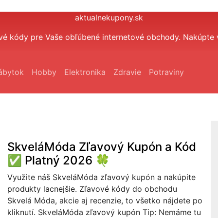
aktualnekupony.sk
vé kódy pre Vaše obľúbené internetové obchody. Nakúpte 
ábytok
Hobby
Elektronika
Zdravie
Potraviny
SkveláMóda Zľavový Kupón a Kód
✅ Platný 2026 🍀
Využite náš SkveláMóda zľavový kupón a nakúpite
produkty lacnejšie. Zľavové kódy do obchodu
Skvelá Móda, akcie aj recenzie, to všetko nájdete po
kliknutí. SkveláMóda zľavový kupón Tip: Nemáme tu