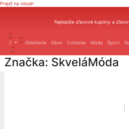
Prejsť na obsah
Najlepšie zľavové kupóny a zľavo
Oblečenie
Obuv
Cvičenie
Móda
Šport
N
Značka:
SkveláMóda