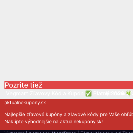
Pozrite tiež
Vegmart Zľavový Kód a Kupón ✅ Platný 2026 🍀
Kbloom Zľ
aktualnekupony.sk
Najlepšie zľavové kupóny a zľavové kódy pre Vaše obľú
Nakúpte výhodnejšie na aktualnekupony.sk!