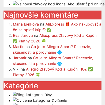
Ako ušetriť pri onlin
Najnovšie komentáre
Maria Bielkova
na
AliExpress 🎁 Ako nakupovať a
čo sa oplatí kúpiť? ✅
Eva Jarova
na
Aliexpress Zľavový Kód a Kupón
✅ Platný 2026 🍀
Martin
na
Čo je to Allegro Smart? Recenzie,
skúsenosti a porovnanie 🌐
Jaromir
na
Čo je to Allegro Smart? Recenzie,
skúsenosti a porovnanie 🌐
Viki
na
Allegro Zľavový Kód a Kupón -10€ ✅
Platný 2026 🍀
Kategórie
Blog
Cvičenie