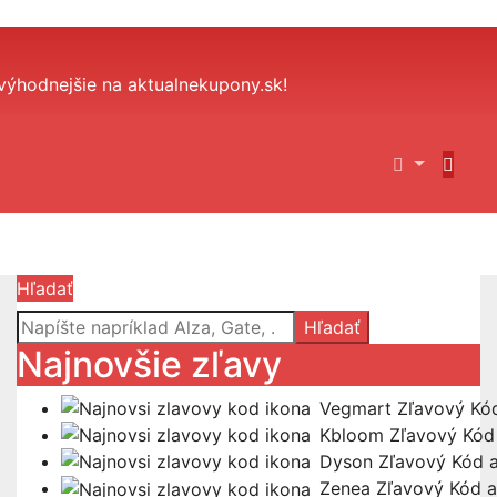
výhodnejšie na aktualnekupony.sk!
Hľadať
Hľadať
Najnovšie zľavy
Vegmart Zľavový Kó
Kbloom Zľavový Kód
Dyson Zľavový Kód 
Zenea Zľavový Kód 