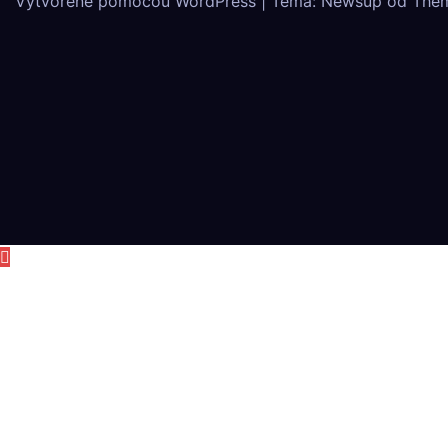
Vytvorené pomocou WordPress
|
Téma: Newsup od
The