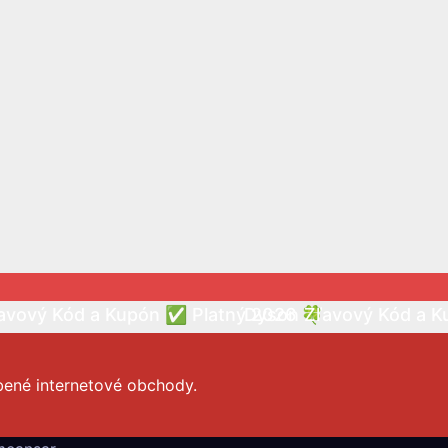
avový Kód a Kupón ✅ Platný 2026 🍀
Dyson Zľavový Kód a K
bené internetové obchody.