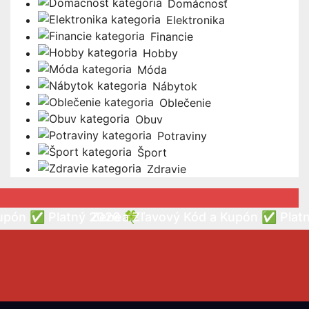
Domácnosť
Elektronika
Financie
Hobby
Móda
Nábytok
Oblečenie
Obuv
Potraviny
Šport
Zdravie
upón ✅ Platný 2026 🍀
Zenea Zľavový Kód a Kupón ✅ Plat