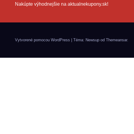
Nakúpte výhodnejšie na aktualnekupony.sk!
Vytvorené pomocou WordPress
|
Téma: Newsup od
Themeansar
.
Zľavový kód úsp