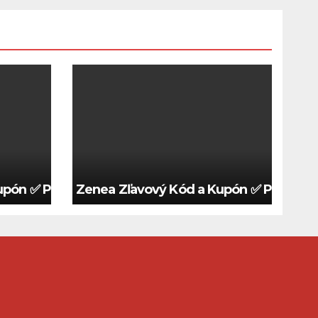
pón ✅ Platný 2026 🍀
Zenea Zľavový Kód a Kupón ✅ Platný 2