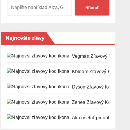
Hľadať
Najnovšie zľavy
Vegmart Zľavový Kód a Kup
Kbloom Zľavový Kód a Kup
Dyson Zľavový Kód a Kupó
Zenea Zľavový Kód a Kupó
Ako ušetriť pri online nákupo