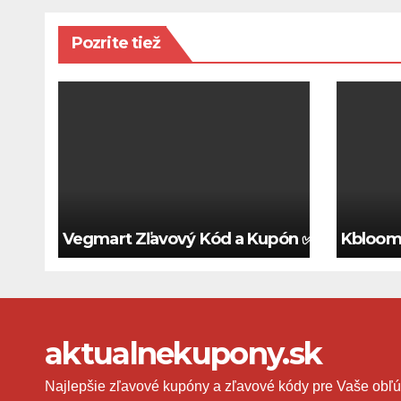
Pozrite tiež
Vegmart Zľavový Kód a Kupón ✅ Platný 202
Kbloom 
aktualnekupony.sk
Najlepšie zľavové kupóny a zľavové kódy pre Vaše obľú