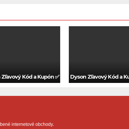
6 🍀
Zľavový Kód a Kupón ✅ Platný 2026 🍀
Dyson Zľavový Kód a Ku
bené internetové obchody.