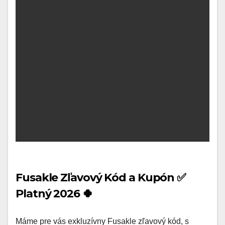
Fusakle Zľavový Kód a Kupón ✅
Platný 2026 🍀
Máme pre vás exkluzívny Fusakle zľavový kód, s