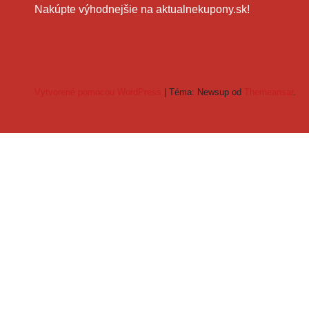
Nakúpte výhodnejšie na aktualnekupony.sk!
Vytvorené pomocou WordPress
|
Téma: Newsup od
Themeansar
.
Zľavový kód úsp