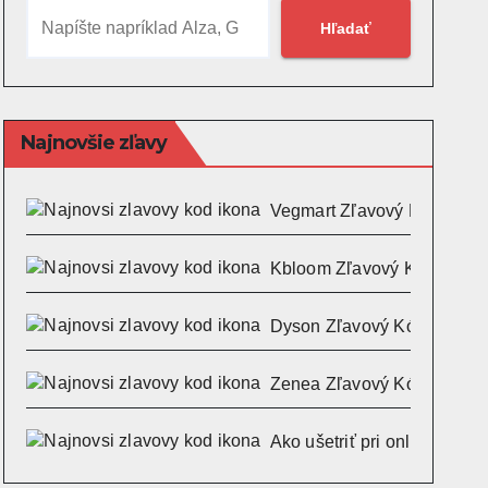
Hľadať
Najnovšie zľavy
Vegmart Zľavový Kód a Kup
Kbloom Zľavový Kód a Kup
Dyson Zľavový Kód a Kupó
Zenea Zľavový Kód a Kupó
Ako ušetriť pri online nákupo