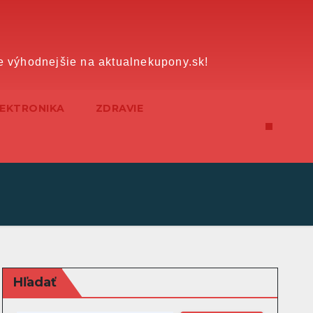
e výhodnejšie na aktualnekupony.sk!
LEKTRONIKA
ZDRAVIE
Hľadať