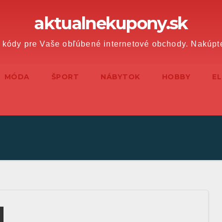
aktualnekupony.sk
 kódy pre Vaše obľúbené internetové obchody. Nakúpt
MÓDA
ŠPORT
NÁBYTOK
HOBBY
E