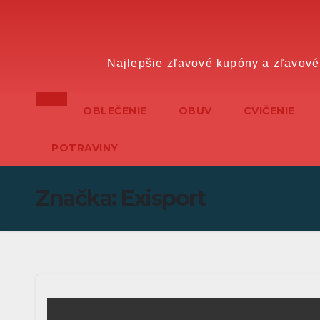
Prejsť
na
obsah
Najlepšie zľavové kupóny a zľavové
OBLEČENIE
OBUV
CVIČENIE
POTRAVINY
Značka:
Exisport