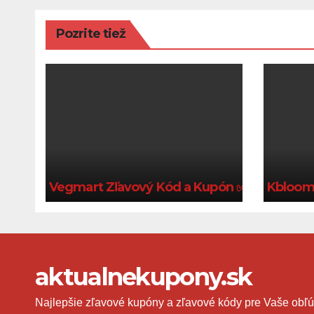
Pozrite tiež
Vegmart Zľavový Kód a Kupón ✅ Platný 202
Kbloom 
aktualnekupony.sk
Najlepšie zľavové kupóny a zľavové kódy pre Vaše obľú