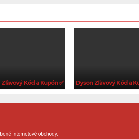
6 🍀
Zľavový Kód a Kupón ✅ Platný 2026 🍀
Dyson Zľavový Kód a Ku
bené internetové obchody.