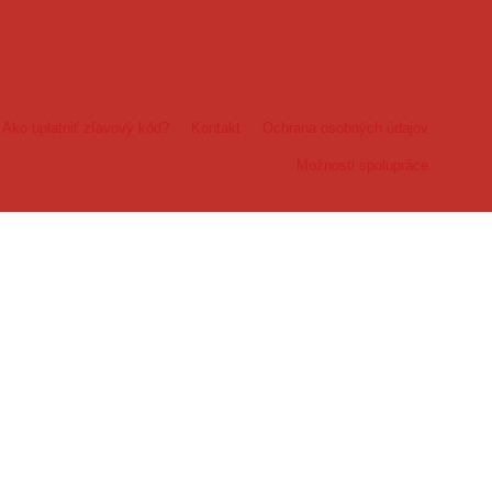
Ako uplatniť zľavový kód?
Kontakt
Ochrana osobných údajov
Možnosti spolupráce