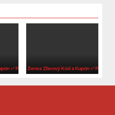
pón ✅ Platný 2026 🍀
Zenea Zľavový Kód a Kupón ✅ Platný 2